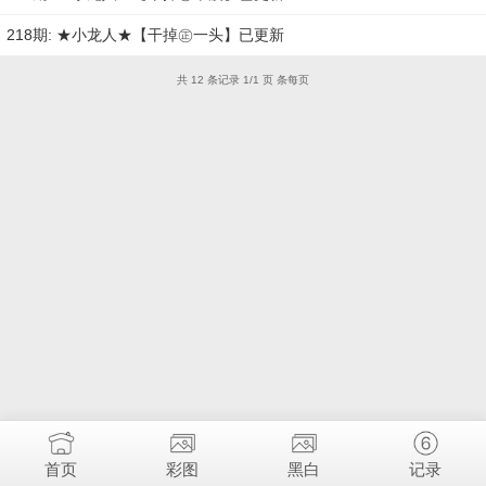
218期: ★小龙人★【干掉㊣一头】已更新
共 12 条记录 1/1 页 条每页
首页
彩图
黑白
记录