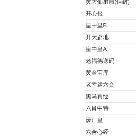
黄大仙射箭(信封)
开心报
皇中皇B
开天辟地
皇中皇A
老福德送码
黄金宝库
老幸运六合
黑马真经
六肖中特
濠江皇
六合心经