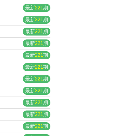
最新
221
期
最新
221
期
最新
221
期
最新
221
期
最新
221
期
最新
221
期
最新
221
期
最新
221
期
最新
221
期
最新
221
期
最新
221
期