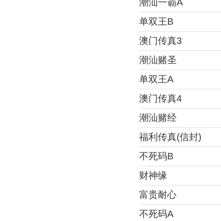
潮汕一霸A
单双王B
澳门传真3
潮汕赌圣
单双王A
澳门传真4
潮汕赌经
福利传真(信封)
不死码B
财神缘
富贵耐心
不死码A