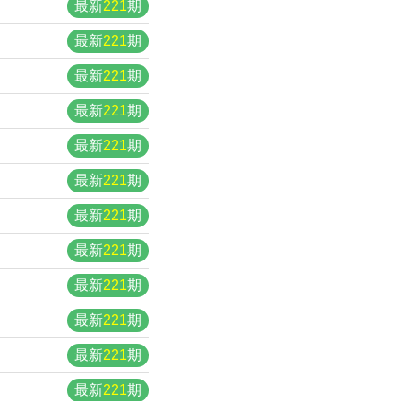
最新
221
期
最新
221
期
最新
221
期
最新
221
期
最新
221
期
最新
221
期
最新
221
期
最新
221
期
最新
221
期
最新
221
期
最新
221
期
最新
221
期