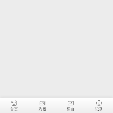
首页
彩图
黑白
记录