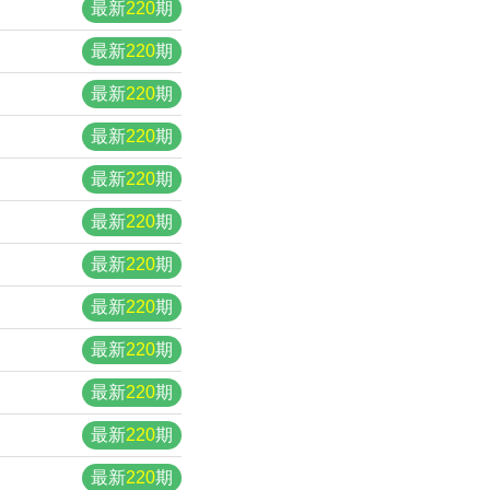
最新
220
期
最新
220
期
最新
220
期
最新
220
期
最新
220
期
最新
220
期
最新
220
期
最新
220
期
最新
220
期
最新
220
期
最新
220
期
最新
220
期