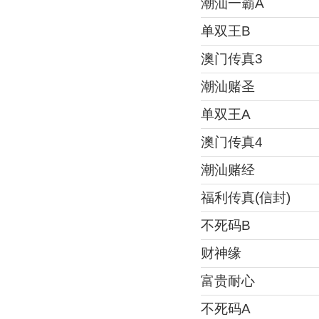
潮汕一霸A
单双王B
澳门传真3
潮汕赌圣
单双王A
澳门传真4
潮汕赌经
福利传真(信封)
不死码B
财神缘
富贵耐心
不死码A