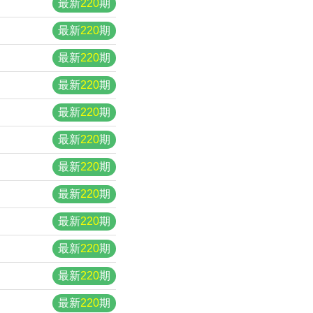
最新
220
期
最新
220
期
最新
220
期
最新
220
期
最新
220
期
最新
220
期
最新
220
期
最新
220
期
最新
220
期
最新
220
期
最新
220
期
最新
220
期