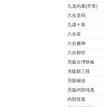
九龙内幕(开奖)
六合灵码
九谋十算
六合皇
六合赌神
六合财经
另版台湾铁板
另版新三怪
另版秘诀
另版内部传真
内部传真