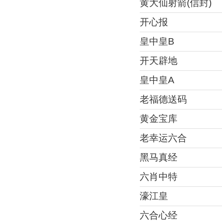
黄大仙射箭(信封)
开心报
皇中皇B
开天辟地
皇中皇A
老福德送码
黄金宝库
老幸运六合
黑马真经
六肖中特
濠江皇
六合心经