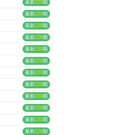
最新
220
期
最新
220
期
最新
220
期
最新
220
期
最新
220
期
最新
220
期
最新
220
期
最新
220
期
最新
220
期
最新
220
期
最新
220
期
最新
220
期