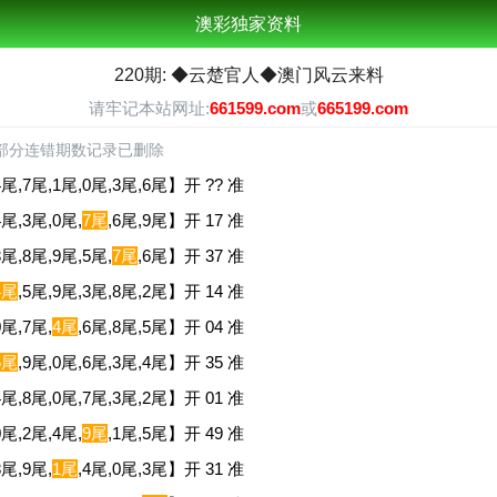
澳彩独家资料
220期: ◆云楚官人◆澳门风云来料
请牢记本站网址:
661599.com
或
665199.com
部分连错期数记录已删除
尾,7尾,1尾,0尾,3尾,6尾】开 ?? 准
尾,3尾,0尾,
7尾
,6尾,9尾】开 17 准
尾,8尾,9尾,5尾,
7尾
,6尾】开 37 准
4尾
,5尾,9尾,3尾,8尾,2尾】开 14 准
尾,7尾,
4尾
,6尾,8尾,5尾】开 04 准
5尾
,9尾,0尾,6尾,3尾,4尾】开 35 准
4尾,8尾,0尾,7尾,3尾,2尾】开 01 准
尾,2尾,4尾,
9尾
,1尾,5尾】开 49 准
尾,9尾,
1尾
,4尾,0尾,3尾】开 31 准