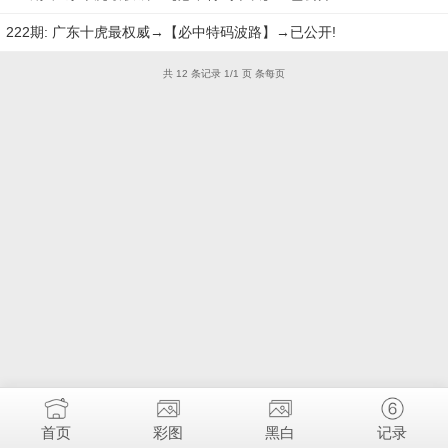
222期: 广东十虎最权威→【必中特码波路】→已公开!
共 12 条记录 1/1 页 条每页
首页
彩图
黑白
记录