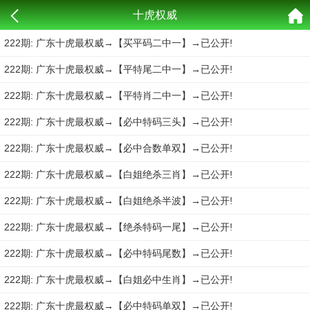
十虎权威
222期: 广东十虎最权威→【买平码二中一】→已公开!
222期: 广东十虎最权威→【平特尾二中一】→已公开!
222期: 广东十虎最权威→【平特肖二中一】→已公开!
222期: 广东十虎最权威→【必中特码三头】→已公开!
222期: 广东十虎最权威→【必中合数单双】→已公开!
222期: 广东十虎最权威→【白姐绝杀三肖】→已公开!
222期: 广东十虎最权威→【白姐绝杀半波】→已公开!
222期: 广东十虎最权威→【绝杀特码一尾】→已公开!
222期: 广东十虎最权威→【必中特码尾数】→已公开!
222期: 广东十虎最权威→【白姐必中生肖】→已公开!
222期: 广东十虎最权威→【必中特码单双】→已公开!