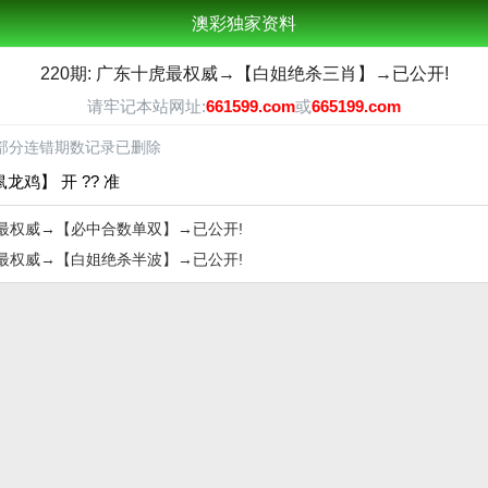
澳彩独家资料
220期: 广东十虎最权威→【白姐绝杀三肖】→已公开!
请牢记本站网址:
661599.com
或
665199.com
部分连错期数记录已删除
鼠龙鸡】 开 ?? 准
十虎最权威→【必中合数单双】→已公开!
十虎最权威→【白姐绝杀半波】→已公开!