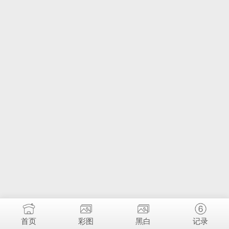
首页
彩图
黑白
记录