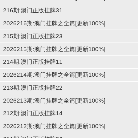
216期:澳门正版挂牌31
2026216期:澳门挂牌之全篇[更新100%]
215期:澳门正版挂牌23
2026215期:澳门挂牌之全篇[更新100%]
214期:澳门正版挂牌11
2026214期:澳门挂牌之全篇[更新100%]
213期:澳门正版挂牌22
2026213期:澳门挂牌之全篇[更新100%]
212期:澳门正版挂牌14
2026212期:澳门挂牌之全篇[更新100%]