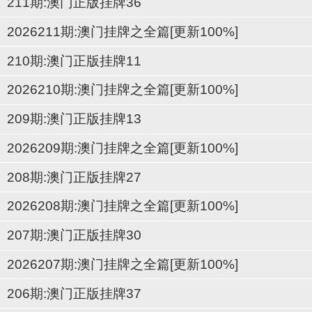
211期:澳门正版挂牌36
2026211期:澳门挂牌之全篇[更新100%]
210期:澳门正版挂牌11
2026210期:澳门挂牌之全篇[更新100%]
209期:澳门正版挂牌13
2026209期:澳门挂牌之全篇[更新100%]
208期:澳门正版挂牌27
2026208期:澳门挂牌之全篇[更新100%]
207期:澳门正版挂牌30
2026207期:澳门挂牌之全篇[更新100%]
206期:澳门正版挂牌37