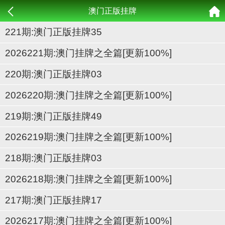
澳门正版挂牌
221期:澳门正版挂牌35
2026221期:澳门挂牌之全篇[更新100%]
220期:澳门正版挂牌03
2026220期:澳门挂牌之全篇[更新100%]
219期:澳门正版挂牌49
2026219期:澳门挂牌之全篇[更新100%]
218期:澳门正版挂牌03
2026218期:澳门挂牌之全篇[更新100%]
217期:澳门正版挂牌17
2026217期:澳门挂牌之全篇[更新100%]