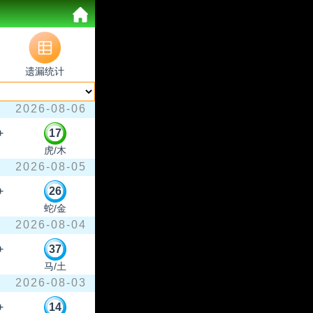
遗漏统计
2026-08-06
+
17
虎/木
2026-08-05
+
26
蛇/金
2026-08-04
+
37
马/土
2026-08-03
+
14