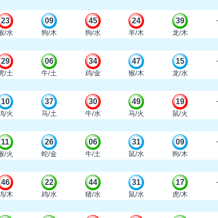
23
09
45
24
39
猴/水
狗/木
狗/水
羊/木
龙/木
29
06
34
47
15
虎/土
牛/土
鸡/金
猴/木
龙/水
10
37
30
49
19
鸡/火
马/土
牛/水
马/火
鼠/火
11
26
06
31
09
猴/火
蛇/金
牛/土
鼠/水
狗/木
46
22
44
31
17
鸡/木
鸡/水
猪/水
鼠/水
虎/木