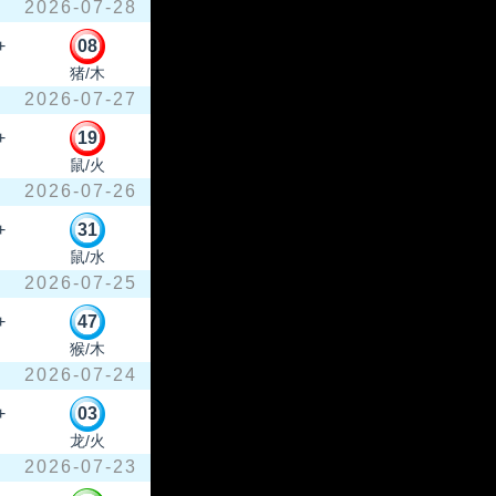
2026-07-28
+
08
猪/木
2026-07-27
+
19
鼠/火
2026-07-26
+
31
鼠/水
2026-07-25
+
47
猴/木
2026-07-24
+
03
龙/火
2026-07-23