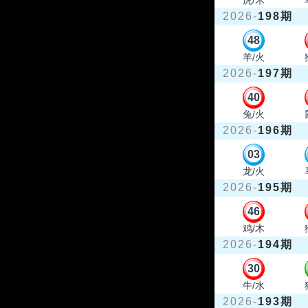
虎/木
2026-
198期
48
羊/火
2026-
197期
40
兔/火
2026-
196期
03
龙/火
2026-
195期
46
鸡/木
2026-
194期
30
牛/水
2026-
193期