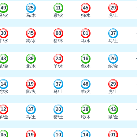
49
25
11
45
29
马/火
马/木
猴/火
狗/水
虎/土
30
45
08
01
37
牛/水
狗/水
猪/木
马/水
马/土
43
39
24
16
26
鼠/金
龙/木
羊/木
兔/木
蛇/金
14
19
37
48
29
蛇/水
鼠/火
马/土
羊/火
虎/土
12
37
20
38
43
羊/金
马/土
猪/土
蛇/木
鼠/金
05
19
10
14
01