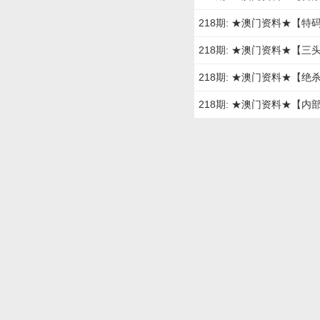
218期: ★澳门资料★【特
218期: ★澳门资料★【三
218期: ★澳门资料★【绝
218期: ★澳门资料★【内