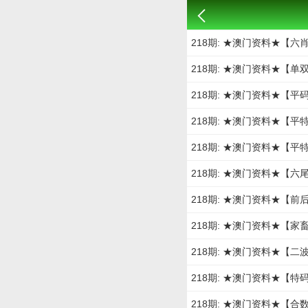
218期: ★澳门资料★【六
218期: ★澳门资料★【单
218期: ★澳门资料★【平
218期: ★澳门资料★【平
218期: ★澳门资料★【平
218期: ★澳门资料★【六
218期: ★澳门资料★【前
218期: ★澳门资料★【家
218期: ★澳门资料★【二
218期: ★澳门资料★【特
218期: ★澳门资料★【合