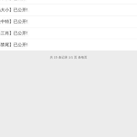
码大小】已公开!
头中特】已公开!
杀三肖】已公开!
部禁尾】已公开!
共 15 条记录 1/1 页 条每页