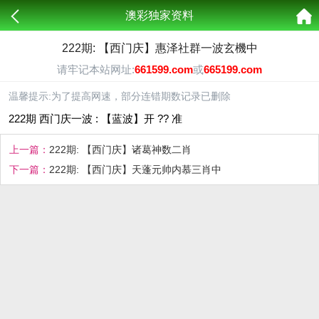
澳彩独家资料
222期: 【西门庆】惠泽社群一波玄機中
请牢记本站网址:
661599.com
或
665199.com
温馨提示:为了提高网速，部分连错期数记录已删除
222期 西门庆一波 : 【蓝波】开 ?? 准
上一篇：
222期: 【西门庆】诸葛神数二肖
下一篇：
222期: 【西门庆】天蓬元帅内慕三肖中