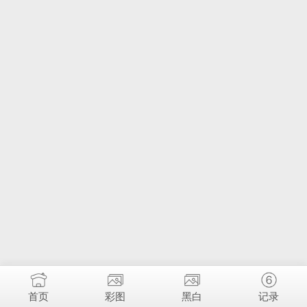
首页
彩图
黑白
记录