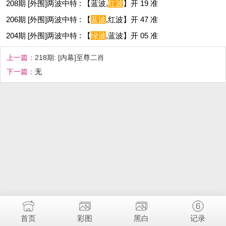
208期 [外围]两波中特 : 【蓝波,
红波
】开 19 准
206期 [外围]两波中特 : 【
蓝波
,红波】开 47 准
204期 [外围]两波中特 : 【
绿波
,蓝波】开 05 准
上一篇：
218期: [内幕]至尊二肖
下一篇：
无
首页
彩图
黑白
记录