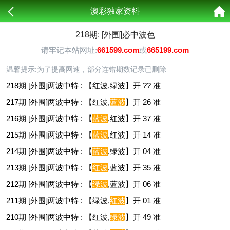
澳彩独家资料
218期: [外围]必中波色
请牢记本站网址:
661599.com
或
665199.com
温馨提示:为了提高网速，部分连错期数记录已删除
218期 [外围]两波中特 : 【红波,绿波】开 ?? 准
217期 [外围]两波中特 : 【红波,
蓝波
】开 26 准
216期 [外围]两波中特 : 【
蓝波
,红波】开 37 准
215期 [外围]两波中特 : 【
蓝波
,红波】开 14 准
214期 [外围]两波中特 : 【
蓝波
,绿波】开 04 准
213期 [外围]两波中特 : 【
红波
,蓝波】开 35 准
212期 [外围]两波中特 : 【
绿波
,蓝波】开 06 准
211期 [外围]两波中特 : 【绿波,
红波
】开 01 准
210期 [外围]两波中特 : 【红波,
绿波
】开 49 准