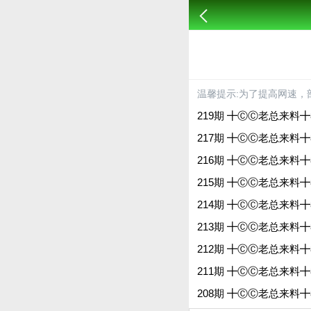
温馨提示:为了提高网速，
219期 ╋ⒸⒸ老总来料╋
217期 ╋ⒸⒸ老总来料╋
216期 ╋ⒸⒸ老总来料╋
215期 ╋ⒸⒸ老总来料╋8
214期 ╋ⒸⒸ老总来料╋
213期 ╋ⒸⒸ老总来料╋
212期 ╋ⒸⒸ老总来料╋
211期 ╋ⒸⒸ老总来料╋
208期 ╋ⒸⒸ老总来料╋8