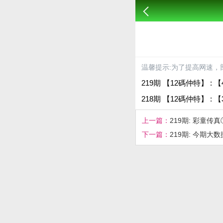
温馨提示:为了提高网速，
219期 【12碼仲特】 : 【45,1
218期 【12碼仲特】 : 【30,21
上一篇：
219期: 彩童传
下一篇：
219期: 今期大