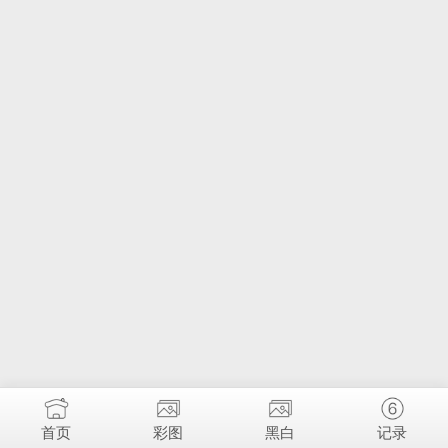
首页
彩图
黑白
记录