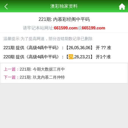
澳彩独家资料
221期: 内慕彩经阁中平码
请牢记本站网址:
661599.com
或
665199.com
温馨提示:为了提高网速，部分连错期数记录已删除
221期 提供《高级4碼中平码》 : 【26,05,36,06】 开 ?? 准
220期 提供《高级4碼中平码》 : 【
25
,26,23,21】 开1个准
上一篇：
221期: 今期大数据三肖中
下一篇：
221期: 玖龙内慕二肖仲特