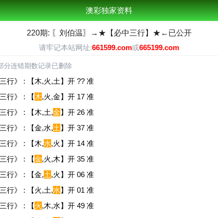
澳彩独家资料
220期: 〖刘伯温〗→★【必中三行】★←已公开
请牢记本站网址:
661599.com
或
665199.com
部分连错期数记录已删除
行》 : 【木,火,土】开 ?? 准
三行》 : 【
木
,火,金】开 17 准
行》 : 【木,土,
金
】开 26 准
行》 : 【金,水,
土
】开 37 准
行》 : 【木,
水
,火】开 14 准
三行》 : 【
金
,火,木】开 35 准
行》 : 【金,
土
,火】开 06 准
行》 : 【火,土,
水
】开 01 准
三行》 : 【
火
,木,水】开 49 准