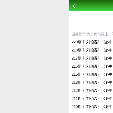
温馨提示:为了提高网速，
220期 〖刘伯温〗《必中三
218期 〖刘伯温〗《必中
217期 〖刘伯温〗《必中三
216期 〖刘伯温〗《必中三
215期 〖刘伯温〗《必中三
213期 〖刘伯温〗《必中
212期 〖刘伯温〗《必中三
211期 〖刘伯温〗《必中三
210期 〖刘伯温〗《必中