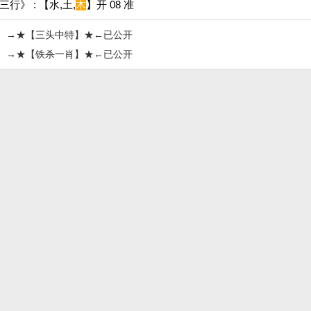
行》 : 【水,土,
木
】开 08 准
伯温〗→★【三头中特】★←已公开
伯温〗→★【铁杀一肖】★←已公开