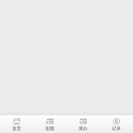
首页
彩图
黑白
记录