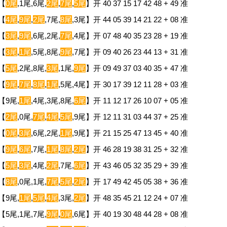
 【
0尾
,1尾,6尾,
2尾
,
7尾
,
5尾
】开 40 37 15 17 42 48 + 49 准
 【
4尾
,
9尾
,
2尾
,7尾,
8尾
,3尾】开 44 05 39 14 21 22 + 08 准
 【
3尾
,
9尾
,6尾,2尾,
7尾
,4尾】开 07 48 40 35 23 28 + 19 准
 【
3尾
,
1尾
,5尾,8尾,
9尾
,7尾】开 09 40 26 23 44 13 + 31 准
 【
5尾
,2尾,8尾,
3尾
,1尾,
9尾
】开 09 49 37 03 40 35 + 47 准
 【
9尾
,
7尾
,
8尾
,
1尾
,5尾,4尾】开 30 17 39 12 11 28 + 03 准
【9尾,
1尾
,4尾,3尾,8尾,
6尾
】开 11 12 17 26 10 07 + 05 准
 【
2尾
,0尾,
7尾
,
4尾
,
5尾
,9尾】开 12 11 31 03 44 37 + 25 准
 【
0尾
,
3尾
,6尾,2尾,
1尾
,9尾】开 21 15 25 47 13 45 + 40 准
 【
9尾
,
6尾
,7尾,
1尾
,
8尾
,
2尾
】开 46 28 19 38 31 25 + 32 准
 【
5尾
,
3尾
,4尾,
2尾
,7尾,
6尾
】开 43 46 05 32 35 29 + 39 准
 【
8尾
,0尾,1尾,
7尾
,
5尾
,
2尾
】开 17 49 42 45 05 38 + 36 准
【9尾,
1尾
,
5尾
,
4尾
,3尾,
2尾
】开 48 35 45 21 12 24 + 07 准
5尾,1尾,7尾,
9尾
,
0尾
,6尾】开 40 19 30 48 44 28 + 08 准