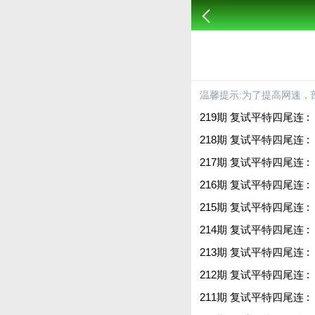
温馨提示:为了提高网速，
219期 复试平特四尾连 : 【
218期 复试平特四尾连 :
217期 复试平特四尾连 : 
216期 复试平特四尾连 : 
215期 复试平特四尾连 : 
214期 复试平特四尾连 :
213期 复试平特四尾连 :
212期 复试平特四尾连 :
211期 复试平特四尾连 :