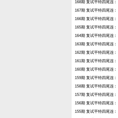
168期 复试平特四尾连 :
167期 复试平特四尾连 :
166期 复试平特四尾连 : 【
165期 复试平特四尾连 : 【
164期 复试平特四尾连 : 
163期 复试平特四尾连 : 
162期 复试平特四尾连 : 
161期 复试平特四尾连 :
160期 复试平特四尾连 : 
159期 复试平特四尾连 :
158期 复试平特四尾连 : 
157期 复试平特四尾连 :
156期 复试平特四尾连 :
155期 复试平特四尾连 :