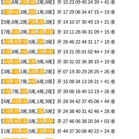
 【
9尾
,6尾,
3尾
,
4尾
,2尾,8尾】开 15 23 09 45 24 39 + 41 准
 【
7尾
,
4尾
,3尾,
9尾
,1尾,0尾】开 17 29 06 34 47 15 + 19 准
5尾,8尾,2尾,
7尾
,
0尾
,3尾】开 14 10 37 30 49 19 + 21 准
【7尾,
9尾
,2尾,
1尾
,
6尾
,
0尾
】开 10 11 26 06 31 09 + 15 准
 【
8尾
,
6尾
,
7尾
,5尾,
2尾
,3尾】开 26 46 22 44 31 17 + 18 准
 【
2尾
,8尾,
9尾
,0尾,
5尾
,
4尾
】开 19 21 05 01 02 44 + 14 准
 【
6尾
,
8尾
,3尾,
1尾
,9尾,4尾】开 30 31 02 36 38 15 + 10 准
【3尾,
7尾
,1尾,
6尾
,
5尾
,2尾】开 07 19 30 29 28 25 + 26 准
 【
1尾
,
5尾
,7尾,
8尾
,6尾,0尾】开 15 08 34 13 28 21 + 41 准
 【
0尾
,7尾,
9尾
,5尾,4尾,2尾】开 39 06 16 40 13 19 + 26 准
【6尾,
8尾
,
2尾
,0尾,1尾,9尾】开 28 34 42 37 45 08 + 44 准
 【
1尾
,
2尾
,3尾,9尾,
0尾
,5尾】开 24 38 40 31 42 46 + 28 准
 【
3尾
,
0尾
,
7尾
,5尾,
8尾
,
6尾
】开 27 46 06 38 20 34 + 03 准
【1尾,
0尾
,
8尾
,5尾,
7尾
,
2尾
】开 44 37 30 08 40 22 + 24 准