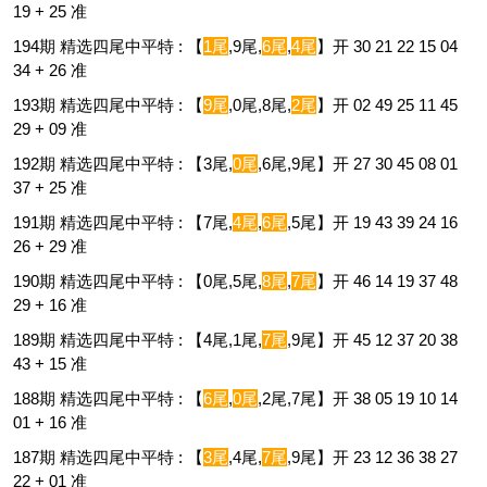
19 + 25 准
194期 精选四尾中平特 : 【
1尾
,9尾,
6尾
,
4尾
】开 30 21 22 15 04
34 + 26 准
193期 精选四尾中平特 : 【
9尾
,0尾,8尾,
2尾
】开 02 49 25 11 45
29 + 09 准
192期 精选四尾中平特 : 【3尾,
0尾
,6尾,9尾】开 27 30 45 08 01
37 + 25 准
191期 精选四尾中平特 : 【7尾,
4尾
,
6尾
,5尾】开 19 43 39 24 16
26 + 29 准
190期 精选四尾中平特 : 【0尾,5尾,
8尾
,
7尾
】开 46 14 19 37 48
29 + 16 准
189期 精选四尾中平特 : 【4尾,1尾,
7尾
,9尾】开 45 12 37 20 38
43 + 15 准
188期 精选四尾中平特 : 【
6尾
,
0尾
,2尾,7尾】开 38 05 19 10 14
01 + 16 准
187期 精选四尾中平特 : 【
3尾
,4尾,
7尾
,9尾】开 23 12 36 38 27
22 + 01 准