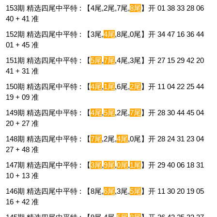
153期 精选四尾中平特 : 【4尾,2尾,7尾,
8尾
】开 01 38 33 28 06
40 + 41 准
152期 精选四尾中平特 : 【3尾,
4尾
,8尾,0尾】开 34 47 16 36 44
01 + 45 准
151期 精选四尾中平特 : 【
5尾
,
7尾
,4尾,3尾】开 27 15 29 42 20
41 + 31 准
150期 精选四尾中平特 : 【
4尾
,
1尾
,6尾,
2尾
】开 11 04 22 25 44
19 + 09 准
149期 精选四尾中平特 : 【
4尾
,
5尾
,2尾,
7尾
】开 28 30 44 45 04
20 + 27 准
148期 精选四尾中平特 : 【
7尾
,2尾,
4尾
,0尾】开 28 24 31 23 04
27 + 48 准
147期 精选四尾中平特 : 【
3尾
,
9尾
,
0尾
,
1尾
】开 29 40 06 18 31
10 + 13 准
146期 精选四尾中平特 : 【8尾,
6尾
,3尾,
5尾
】开 11 30 20 19 05
16 + 42 准