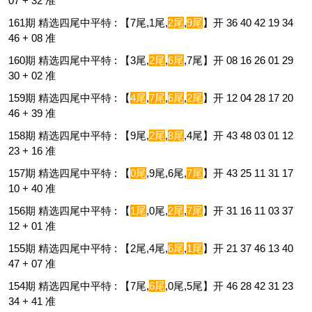
07 + 32 准
161期 精选四尾中平特 : 【7尾,1尾,
2尾
,
9尾
】开 36 40 42 19 34
46 + 08 准
160期 精选四尾中平特 : 【3尾,
2尾
,
6尾
,7尾】开 08 16 26 01 29
30 + 02 准
159期 精选四尾中平特 : 【
4尾
,
7尾
,
6尾
,
2尾
】开 12 04 28 17 20
46 + 39 准
158期 精选四尾中平特 : 【9尾,
2尾
,
8尾
,4尾】开 43 48 03 01 12
23 + 16 准
157期 精选四尾中平特 : 【
0尾
,9尾,6尾,
7尾
】开 43 25 11 31 17
10 + 40 准
156期 精选四尾中平特 : 【
1尾
,0尾,
2尾
,
7尾
】开 31 16 11 03 37
12 + 01 准
155期 精选四尾中平特 : 【2尾,4尾,
6尾
,
1尾
】开 21 37 46 13 40
47 + 07 准
154期 精选四尾中平特 : 【7尾,
6尾
,0尾,5尾】开 46 28 42 31 23
34 + 41 准