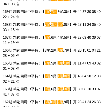
34 + 03 准
169期 精选四尾中平特 : 【
4尾
,
7尾
,9尾,3尾】开 44 37 30 08 40
22 + 24 准
168期 精选四尾中平特 : 【
7尾
,
3尾
,
5尾
,9尾】开 27 11 24 05 40
33 + 15 准
167期 精选四尾中平特 : 【
3尾
,6尾,4尾,5尾】开 23 03 40 39 07
11 + 19 准
166期 精选四尾中平特 : 【3尾,2尾,
0尾
,7尾】开 20 15 01 04 21
28 + 06 准
165期 精选四尾中平特 : 【
7尾
,5尾,
9尾
,
1尾
】开 11 47 09 49 02
01 + 03 准
164期 精选四尾中平特 : 【
3尾
,9尾,
1尾
,
8尾
】开 46 04 38 12 03
02 + 21 准
163期 精选四尾中平特 : 【
9尾
,6尾,
1尾
,
3尾
】开 39 08 10 33 07
41 + 37 准
162期 精选四尾中平特 : 【
3尾
,
6尾
,
2尾
,9尾】开 23 41 24 26 33