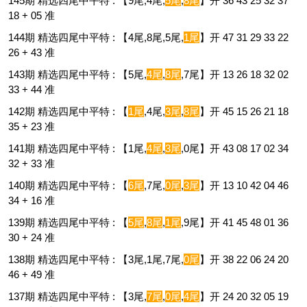
145期 精选四尾中平特 : 【9尾,4尾,
5尾
,
8尾
】开 36 43 25 32 37
18 + 05 准
144期 精选四尾中平特 : 【4尾,8尾,5尾,
1尾
】开 47 31 29 33 22
26 + 43 准
143期 精选四尾中平特 : 【5尾,
4尾
,
8尾
,7尾】开 13 26 18 32 02
33 + 44 准
142期 精选四尾中平特 : 【
1尾
,4尾,
3尾
,
8尾
】开 45 15 26 21 18
35 + 23 准
141期 精选四尾中平特 : 【1尾,
4尾
,
3尾
,0尾】开 43 08 17 02 34
32 + 33 准
140期 精选四尾中平特 : 【
6尾
,7尾,
0尾
,
3尾
】开 13 10 42 04 46
34 + 16 准
139期 精选四尾中平特 : 【
5尾
,
8尾
,
1尾
,9尾】开 41 45 48 01 36
30 + 24 准
138期 精选四尾中平特 : 【3尾,1尾,7尾,
0尾
】开 38 22 06 24 20
46 + 49 准
137期 精选四尾中平特 : 【3尾,
7尾
,
0尾
,
4尾
】开 24 20 32 05 19