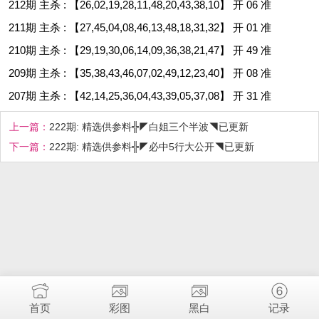
212期 主杀 : 【26,02,19,28,11,48,20,43,38,10】 开 06 准
211期 主杀 : 【27,45,04,08,46,13,48,18,31,32】 开 01 准
210期 主杀 : 【29,19,30,06,14,09,36,38,21,47】 开 49 准
209期 主杀 : 【35,38,43,46,07,02,49,12,23,40】 开 08 准
207期 主杀 : 【42,14,25,36,04,43,39,05,37,08】 开 31 准
上一篇：
222期: 精选供参料╬◤白姐三个半波◥已更新
下一篇：
222期: 精选供参料╬◤必中5行大公开◥已更新
首页
彩图
黑白
记录