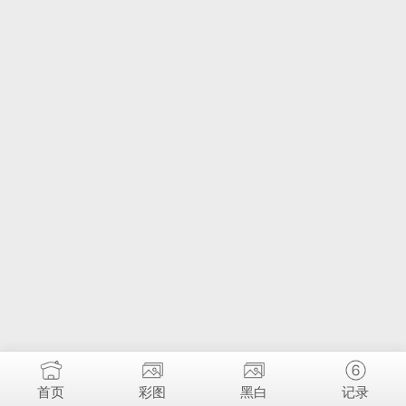
首页
彩图
黑白
记录