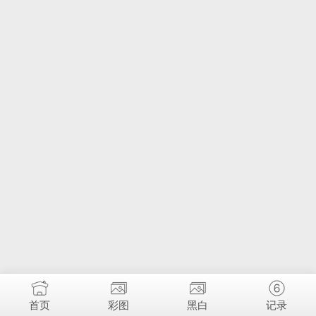
首页
彩图
黑白
记录