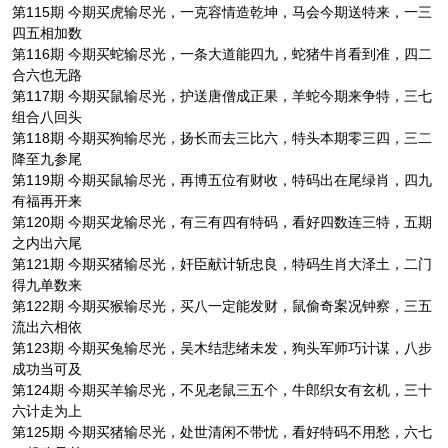
第115期 今期买虎输尽光，一克容情造乾坤，马会今期送特来，一三
四五相加数
第116期 今期买蛇输尽光，一条大道能四九，蛇猪牛肖看到准，四二
合六也无路
第117期 今期买鼠输尽光，护送唐僧成正果，羊蛇今期来争特，三七
组合八回头
第118期 今期买狗输尽光，扬长而去三比六，特头本期零三四，三二
降至九参尾
第119期 今期买鼠输尽光，再博五位有财收，特码出在尾绿肖，四九
有福再开来
第120期 今期买龙输尽光，有三有四有特码，看好四数连三特，五期
之内出六尾
第121期 今期买猪输尽光，奸臣献计斩忠良，特码生肖大泽土，二门
得九单数来
第122期 今期买猴输尽光，买八一定能发财，鼠偷奇案况钟察，三五
流出六相依
第123期 今期买兔输尽光，吴木结悲绪未发，狗头军师巧计谋，八步
成功当可及
第124期 今期买羊输尽光，不见老鼠三五个，牛郎织女有玄机，三十
六计走为上
第125期 今期买猪输尽光，处世清闲不带忧，看好特码不用愁，六七