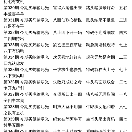
初七有玄机
第030期 今期买羊输尽光，害得六尾也出来，猪头猪脑最好命，五谷
丰登喜羊羊
第031期 今期买马输尽光，八面仙歌心情悦，鼠头蛇尾不足道，二进
八退不在乎
第032期 今期买兔输尽光，八上四下开一码，特码今期看细数，四六
二四期待出
第033期 今期买鸡输尽光，劉玄德三顧草廬，狗急跳墙稳观特，七上
八下有鸡狗
第034期 今期买蛇输尽光，欢天喜地红红火，虎落无势是穷期，二三
四九认你发
第035期 今期买蛇输尽光，一线求生也挣扎，特码就在火土号，七上
八下来风时
第036期 今期买狗输尽光，失败乃成功之母，牛头马面双双合，二七
争开九得利
第037期 今期买虎输尽光，众望所归出一四，猪八戒无理取闹，一八
全四中本期
第038期 今期买虎输尽光，叫声大圣不用恼，牛郎织女配和谐，六七
之数有玄机
第039期 今期买鼠输尽光，织女在等阿牛哥，生肖头尾出真码，四七
妙手五回春
第040期 今期买蛇输尽光，十九二十助你发，看中特码落大注，五七