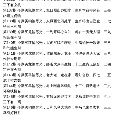
三下有玄机
第137期 今期买鼠输尽光，旭日照山亦照水，生肖本命带绿花，三長
兩短是何物
第138期 今期买狗输尽光，东风西北四处平，生肖得出自己查，二七
得三六相加
第139期 今期买龙输尽光，一到开码心自知，虎在一旁无人理，三九
相合在今期
第140期 今期买猪输尽光，买虎买鸡不理想，牛鬼蛇神合数来，三八
和气能生财
第141期 今期买虎输尽光，谁说东海无龙王，特码蓝波送大家，三八
作伴今期开
第142期 今期买龙输尽光，静观大局有生机，十二生肖见鼠影，二四
定开在今期
第143期 今期买马输尽光，老大老二定在家，看好合数二四七，二五
成七推吉数
第144期 今期买羊输尽光，树上猴群风骚动，十二生肖数老大，二六
环绕映楼台
第145期 今期买虎输尽光，有钱无米能过冬，龙马虎蛇中本期，五上
三下有一码
第146期 今期买狗输尽光，日和风利大地春，牛马也来合玄机，三三
幸有好日月