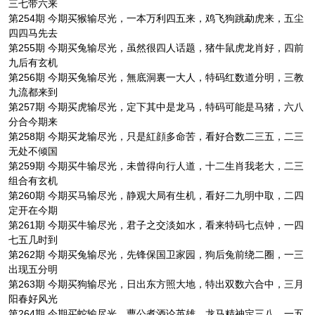
三七带六来
第254期 今期买猴输尽光，一本万利四五来，鸡飞狗跳勐虎来，五尘
四四马先去
第255期 今期买兔输尽光，虽然很四人话题，猪牛鼠虎龙肖好，四前
九后有玄机
第256期 今期买兔输尽光，無底洞裏一大人，特码红数道分明，三教
九流都来到
第257期 今期买虎输尽光，定下其中是龙马，特码可能是马猪，六八
分合今期来
第258期 今期买龙输尽光，只是紅顔多命苦，看好合数二三五，二三
无处不倾国
第259期 今期买牛输尽光，未曾得向行人道，十二生肖我老大，二三
组合有玄机
第260期 今期买马输尽光，静观大局有生机，看好二九明中取，二四
定开在今期
第261期 今期买牛输尽光，君子之交淡如水，看来特码七点钟，一四
七五几时到
第262期 今期买兔输尽光，先锋保国卫家园，狗后兔前绕二圈，一三
出现五分明
第263期 今期买狗输尽光，日出东方照大地，特出双数六合中，三月
阳春好风光
第264期 今期买蛇输尽光，曹公煮酒论英雄，龙马精神定三八，一五