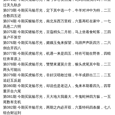
过关九轨步
第073期 今期买马输尽光，定下其中选一个，牛羊对冲中为特，二三
合数四五还
第074期 今期买猴输尽光，南北东西万里程，六畜再旺在家中，一七
高悬二六明
第075期 今期买猪输尽光，豆蔻梢头二月初，马上坐着食蛇客，三四
落户不算空
第076期 今期买马输尽光，嫦娥玉兔来探望，马蹄声声跃四方，二六
倒合开四八
第077期 今期买虎输尽光，机遇一来是四五，特肖可能在野兽，四暗
狂奔草原上
第078期 今期买虎输尽光，雙雙來遲莫介意，猴头虎尾其中取，二三
两头可能出
第079期 今期买虎输尽光，非好汉唔敢过领，牛羊成群出三二，二五
追赶五反超
第080期 今期买龙输尽光，却说也是老迈人，兔来本期看四九，四零
重开合六尾
第081期 今期买鼠输尽光，天大地大我最大，牛鬼蛇神四方躲，一五
尾数有玄机
第082期 今期买羊输尽光，两期之内必开双，六畜特码四条腿，七八
组合财运到