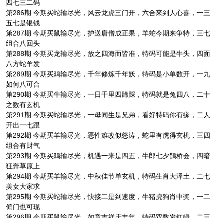
四七三二码
第286期 今期买蛇输尽光，风云龙虎三门开，六合來到人心喜，一三
五七是银钱
第287期 今期买鼠输尽光，护送唐僧成正果，羊蛇今期来争特，三七
组合八回头
第288期 今期买龙输尽光，放之四海而皆准，特码可能是牛头，四面
八方蛇羊发
第289期 今期买鸡输尽光，千年修炼千年妖，特码是小单数开，一九
如何八可合
第290期 今期买牛输尽光，一日千里四蹄踩，特码就是兔四八，二十
之数有玄机
第291期 今期买蛇输尽光，一母同生是兄弟，看好特码你有缘，二人
开出一七跟
第292期 今期买羊输尽光，恶性难改似怒涛，蛇里有虎得玄机，三四
组合有财气
第293期 今期买鸡输尽光，机遇一来是四五，牛郎七夕鹊桥会，四暗
狂奔草原上
第294期 今期买羊输尽光，中秋佳节单玄机，特码生肖大泽土，二七
美女大家求
第295期 今期买蛇输尽光，快接二是到速度，牛猪虎狗肖中奖，一二
偏门也可现
第296期 今期买鼠输尽光，如意吉祥庆丰年，特码双数发红绿，二三