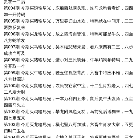
贵在一二后
第094期 今期买鸡输尽光，东船西航两头现，蛇马龙狗看看好，四四
加一开特码
第095期 今期买猪输尽光，万里春归山水欢，特码就在中间开，二三
两数反复来
第096期 今期买龙输尽光，放之四海而皆准，特码可能是牛头，四面
八方蛇羊发
第097期 今期买马输尽光，吴木结悲绪未发，看八来四有二三，八步
成功当可及
第098期 今期买猪输尽光，进小对三民调解，牛羊鸡狗参特码，二九
分开取一个
第099期 今期买牛输尽光，匿玉玺孫堅背約，六畜中特应不难，四面
八方财源进
第100期 今期买鼠输尽光，农民视它家中宝，十二生肖找老大，四七
二八发大财
第101期 今期买马输尽光，一本万利四五来，鼠后灵牛头发角，五尘
四四马先去
第102期 今期买鸡输尽光，攀龙附凤也无功，马前兔后送狗来，一九
四七定五来
第103期 今期买龙输尽光，橫七豎八可加減，六畜生肖发大家，五更
归时门卫在
第104期 今期买马输尽光，实地入胍旺千年，特肖可能在野兽，三六