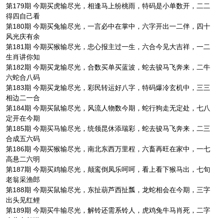
第179期 今期买虎输尽光，相逢马上纷桃雨，特码是小单数开，二二
得四自己看
第180期 今期买兔输尽光，一言必中在掌中，六字开出一二伴，四十
风光庆有余
第181期 今期买猴输尽光，忠心报主过一生，六合今见大吉祥，一二
生肖讲你知
第182期 今期买龙输尽光，合数买单买蓝波，蛇去骏马飞奔来，二牛
六蛇合八码
第183期 今期买龙输尽光，彩民转运好八字，特码爆冷玄机中，三三
相边二一合
第184期 今期买鼠输尽光，风流人物数今期，蛇行狗走无定处，七八
定开在今期
第185期 今期买马输尽光，统领昆休添瑞彩，蛇去骏马飞奔来，二三
合成五六码
第186期 今期买猴输尽光，南北东西万里程，六畜再旺在家中，一七
高悬二六明
第187期 今期买鸡输尽光，颠鸾倒凤乐呵呵，看上看下猴马出，七旬
老翁采渔郎
第188期 今期买鼠输尽光，东扯葫芦西扯瓢，龙蛇相会在今期，三字
出头见红鲤
第189期 今期买牛输尽光，解铃还需系铃人，虎鸡兔牛马肖死，二字