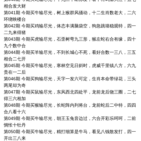
相合发大财
第041期 今期买牛输尽光，树上猴群风骚动，十二生肖数老大，二六
环绕映楼台
第042期 今期买鸡输尽光，体态丰满脑袋空，狗急跳墙稳观特，四一
二九来得猪
第043期 今期买虎输尽光，石歪树弯九三形，猴左蛇右合有缘，四十
九个数中合
第044期 今期买羊输尽光，不到长城心不死，看好合数一三八，三五
相合二七开
第045期 今期买牛输尽光，寒林空见日斜时，虎威千里镇八方，六九
贵在一二后
第046期 今期买狗输尽光，天字一发六可定，生肖本命带绿花，三头
两尾却为奇
第047期 今期买鼠输尽光，东风西北四处平，龙前龙后饶三圈，二七
得三六相加
第048期 今期买猴输尽光，长蛇阵内列将台，龙前蛇后二中特，四四
合八看十六
第049期 今期买牛输尽光，朝王玉兔音边过，六合开彩乐呵呵，二前
惆怅十牡丹
第050期 今期买牛输尽光，精打细算是牛马，看见八钱散发打，四一
开出三八来