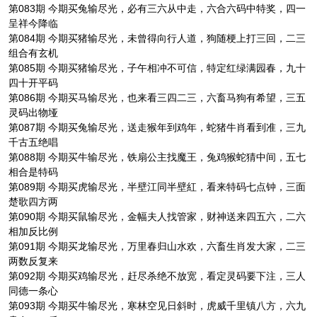
第083期 今期买兔输尽光，必有三六从中走，六合六码中特奖，四一
呈祥今降临
第084期 今期买猪输尽光，未曾得向行人道，狗随梗上打三回，二三
组合有玄机
第085期 今期买猪输尽光，子午相冲不可信，特定红绿满园春，九十
四十开平码
第086期 今期买马输尽光，也来看三四二三，六畜马狗有希望，三五
灵码出物垭
第087期 今期买兔输尽光，送走猴年到鸡年，蛇猪牛肖看到准，三九
千古五绝唱
第088期 今期买牛输尽光，铁扇公主找魔王，兔鸡猴蛇猜中间，五七
相合是特码
第089期 今期买虎输尽光，半壁江同半壁紅，看来特码七点钟，三面
楚歌四方两
第090期 今期买鼠输尽光，金幅夫人找管家，财神送来四五六，二六
相加反比例
第091期 今期买龙输尽光，万里春归山水欢，六畜生肖发大家，二三
两数反复来
第092期 今期买鸡输尽光，赶尽杀绝不放宽，看定灵码要下注，三人
同德一条心
第093期 今期买牛输尽光，寒林空见日斜时，虎威千里镇八方，六九