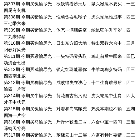
第307期 今期买兔输尽光，欲钱请看沙无尽，鼠头猴尾不要买，一三
四尾有玄机
第308期 今期买猪输尽光，性顽贪耍毛猴子，虎头蛇尾难成事，四三
三七带六来
第309期 今期买猪输尽光，体态丰满脑袋空，蛇鼠狂午升平岁，四一
二九来得猪
第310期 今期买狗输尽光，日出东方照大地，特出双数六合中，三月
阳春好风光
第311期 今期买猴输尽光，一头特码零头取，鸡走前后牛跟来，四已
功潢合七出
第312期 今期买鸡输尽光，锁定红珠能赢你，牛羊鸡狗参特码，四三
四四南北威
第313期 今期买狗输尽光，成败得失在决心，十二生肖谁最后，四二
输四一片蓝
第314期 今期买牛输尽光，荷花自古出污泥，虎头蛇尾中生肖，四大
才子中状元
第315期 今期买兔输尽光，对着和尚骂贼秃，鸡兔本期也不输，五湖
四海一片空
第316期 今期买马输尽光，斤斤计较差二两，六合中宝一四闻，三遍
啼鸣天将亮
第317期 今期买猪输尽光，梦绕云山十二层，六畜有特肖要猜，三三