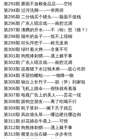
第293期 磨面不放粮食品店-----空转
第294期 过河洗脚-----一举两得
第295期 二分钱买个猪头-----脸面不值钱
第296期 广东人唱京戏-----南腔北调
第297期 沸腾的开水-----不（响）想《猪？》
第298期 隔年的金子-----抵不上现铜
第299期 叩头拜把子-----称兄道弟
第300期 绿叶着火烤-----非黄不可
第301期 狗熊捧刺猬-----遇上棘手事
第302期 广东人唱京戏-----南腔北调
第303期 掂着猪下水过独木桥-----提心吊胆
第304期 禾苗怕蝼蛄----- 一物降一物
第305期 锅台上长竹子-----损（笋）到家啦
第306期 飞机上跳伞-----很快就有着落
第307期 电视广告上的美人-----昙花一现
第308期 跟狗交朋友-----离了吃喝不行
第309期 耗子算卦-----搁下爪子就忘
第310期 风吹墙头草-----哪边硬往哪边倒
第311期 好花插在牛粪上-----可惜
第312期 狗熊捧刺猬-----遇上棘手事
第313期 横笼台拉石磙-----步步有坎