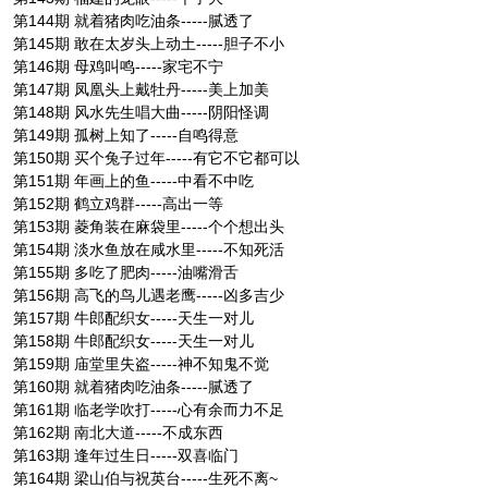
第144期 就着猪肉吃油条-----腻透了
第145期 敢在太岁头上动土-----胆子不小
第146期 母鸡叫鸣-----家宅不宁
第147期 凤凰头上戴牡丹-----美上加美
第148期 风水先生唱大曲-----阴阳怪调
第149期 孤树上知了-----自鸣得意
第150期 买个兔子过年-----有它不它都可以
第151期 年画上的鱼-----中看不中吃
第152期 鹤立鸡群-----高出一等
第153期 菱角装在麻袋里-----个个想出头
第154期 淡水鱼放在咸水里-----不知死活
第155期 多吃了肥肉-----油嘴滑舌
第156期 高飞的鸟儿遇老鹰-----凶多吉少
第157期 牛郎配织女-----天生一对儿
第158期 牛郎配织女-----天生一对儿
第159期 庙堂里失盗-----神不知鬼不觉
第160期 就着猪肉吃油条-----腻透了
第161期 临老学吹打-----心有余而力不足
第162期 南北大道-----不成东西
第163期 逢年过生日-----双喜临门
第164期 梁山伯与祝英台-----生死不离~