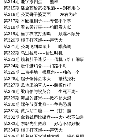
第314期 能字添四点-----熊样
第315期 潘金莲给武松敬酒-----别有用心
第316期 公要饼子婆要面------左右为难
第317期 木匠推刨子-----专管不平事
第318期 看衣裳行事-----狗眼看人低
第319期 当了衣裳打酒喝-----顾嘴不顾身
第320期 棍子打苍蝇-----声势大
第321期 公鸡飞到屋顶上-----唱高调
第322期 鸟过拉弓-----错过时机
第323期 饿着肚子造反-----借机（饥）闹事
第324期 赶牛进鸡舍-----门路不对
第325期 二亩半地一根豆角-----独条一个
第326期 锯子锯掉烂木头-----摧枯拉朽
第327期 瓜地里的草人-----装模作样
第328期 梁山伯与祝英台-----生死不离~
第329期 海里的虾米-----掀不起大浪
第330期 端午节赛龙舟-----争先恐后
第331期 黄瓜沾白糖-----干（甘）脆
第332期 拿着钱币比碾盘-----大小都不知道
第333期 东郭先生救狼-----好心不得好报
第334期 棍子打苍蝇-----声势大
第335期 掂着猪下水过独木桥-----提心吊胆