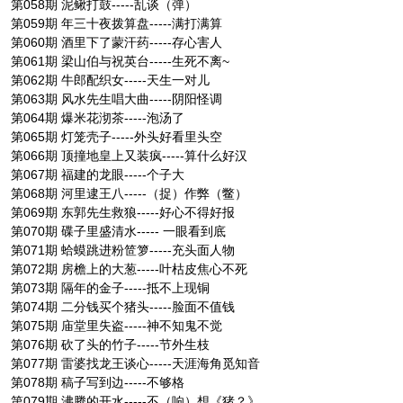
第058期 泥鳅打鼓-----乱谈（弹）
第059期 年三十夜拨算盘-----满打满算
第060期 酒里下了蒙汗药-----存心害人
第061期 梁山伯与祝英台-----生死不离~
第062期 牛郎配织女-----天生一对儿
第063期 风水先生唱大曲-----阴阳怪调
第064期 爆米花沏茶-----泡汤了
第065期 灯笼壳子-----外头好看里头空
第066期 顶撞地皇上又装疯-----算什么好汉
第067期 福建的龙眼-----个子大
第068期 河里逮王八-----（捉）作弊（鳖）
第069期 东郭先生救狼-----好心不得好报
第070期 碟子里盛清水----- 一眼看到底
第071期 蛤蟆跳进粉笸箩-----充头面人物
第072期 房檐上的大葱-----叶枯皮焦心不死
第073期 隔年的金子-----抵不上现铜
第074期 二分钱买个猪头-----脸面不值钱
第075期 庙堂里失盗-----神不知鬼不觉
第076期 砍了头的竹子-----节外生枝
第077期 雷婆找龙王谈心-----天涯海角觅知音
第078期 稿子写到边-----不够格
第079期 沸腾的开水-----不（响）想《猪？》