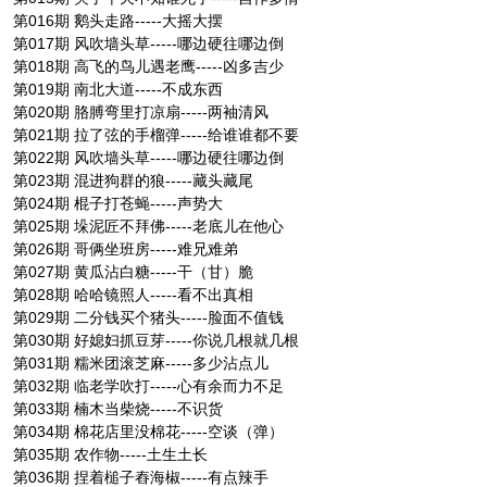
第016期 鹅头走路-----大摇大摆
第017期 风吹墙头草-----哪边硬往哪边倒
第018期 高飞的鸟儿遇老鹰-----凶多吉少
第019期 南北大道-----不成东西
第020期 胳膊弯里打凉扇-----两袖清风
第021期 拉了弦的手榴弹-----给谁谁都不要
第022期 风吹墙头草-----哪边硬往哪边倒
第023期 混进狗群的狼-----藏头藏尾
第024期 棍子打苍蝇-----声势大
第025期 垛泥匠不拜佛-----老底儿在他心
第026期 哥俩坐班房-----难兄难弟
第027期 黄瓜沾白糖-----干（甘）脆
第028期 哈哈镜照人-----看不出真相
第029期 二分钱买个猪头-----脸面不值钱
第030期 好媳妇抓豆芽-----你说几根就几根
第031期 糯米团滚芝麻-----多少沾点儿
第032期 临老学吹打-----心有余而力不足
第033期 楠木当柴烧-----不识货
第034期 棉花店里没棉花-----空谈（弹）
第035期 农作物-----土生土长
第036期 捏着槌子舂海椒-----有点辣手