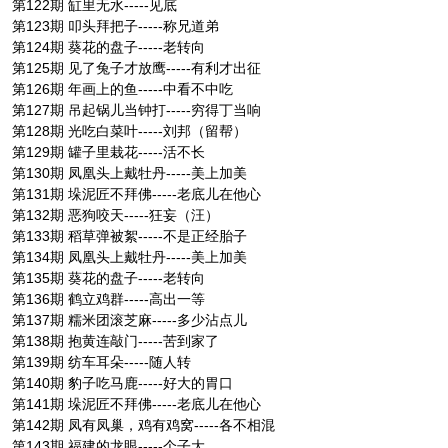
第122期 缸里无水-----见底
第123期 叩头拜把子-----称兄道弟
第124期 葵花的盘子-----老转向
第125期 见了兔子才放鹰-----有利才出征
第126期 年画上的鱼-----中看不中吃
第127期 吊起锅儿当钟打-----穷得丁当响
第128期 光吃白菜叶-----刘邦（留帮）
第129期 罐子里栽花-----活不长
第130期 凤凰头上戴牡丹-----美上加美
第131期 垛泥匠不拜佛-----老底儿在他心
第132期 恶狗咬天-----狂妄（汪）
第133期 稻草弹被絮-----不是正经胎子
第134期 凤凰头上戴牡丹-----美上加美
第135期 葵花的盘子-----老转向
第136期 鹤立鸡群-----高出一等
第137期 糯米团滚芝麻-----多少沾点儿
第138期 抱黄连敲门-----苦到家了
第139期 纺车耳朵-----随人转
第140期 豹子吃马鹿-----好大的胃口
第141期 垛泥匠不拜佛-----老底儿在他心
第142期 凤有凤巢，鸡有鸡窝-----各不相混
第143期 福建的龙眼-----个子大