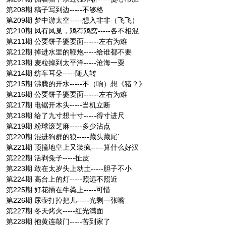
第208期 稿子写到边-----不够格
第209期 梦中游太空-----想入非非（飞飞）
第210期 凤有凤巢，鸡有鸡窝-----各不相混
第211期 公要饼子婆要面------左右为难
第212期 掉进水里的鞭炮-----给谁都不要
第213期 麦粒掉到太平洋-----沧海一粟
第214期 纺车耳朵-----随人转
第215期 沸腾的开水-----不（响）想《猪？》
第216期 公要饼子婆要面------左右为难
第217期 电锯开木头-----当机立断
第218期 给了九寸想十寸-----得寸进尺
第219期 粉球滚芝麻-----多少沾点
第220期 混进狗群的狼-----藏头藏尾`
第221期 顶撞地皇上又装疯-----算什么好汉
第222期 活剥兔子-----扯皮
第223期 敢在太岁头上动土-----胆子不小
第224期 高台上的灯-----照远不照近
第225期 好花插在牛粪上-----可惜
第226期 尿壶打掉把儿-----光剩一张嘴
第227期 冬天烤火-----红光满面
第228期 抱黄连敲门-----苦到家了