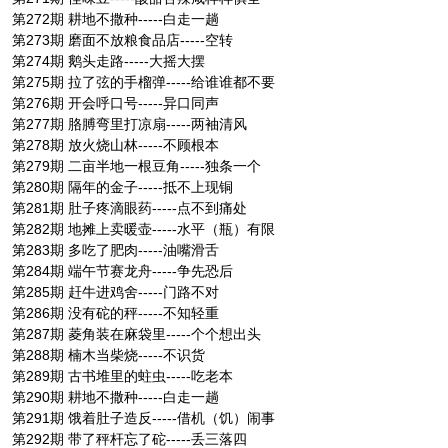
第272期 耕地不撒种-----白走一趟
第273期 磨面不放粮食品店-----空转
第274期 鹅头走路-----大摇大摆
第275期 拉了弦的手榴弹-----给谁谁都不要
第276期 开会呼口号-----异口同声
第277期 胳膊弯里打凉扇-----两袖清风
第278期 放火烧山林-----不顾根本
第279期 二亩半地一根豆角-----独条一个
第280期 隔年的金子-----抵不上现铜
第281期 肚子疼滴眼药-----点不到痛处
第282期 地摊上卖暖壶-----水平（瓶）有限
第283期 多吃了肥肉-----油嘴滑舌
第284期 端午节赛龙舟-----争先恐后
第285期 赶牛进鸡舍-----门路不对
第286期 没有砣的秤-----不知轻重
第287期 菱角装在麻袋里-----个个想出头
第288期 楠木当柴烧-----不识货
第289期 古书堆里的蛀虫-----吃老本
第290期 耕地不撒种-----白走一趟
第291期 饿着肚子造反-----借机（饥）闹事
第292期 带了秤杆忘了砣-----丢三落四