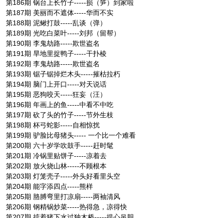
第186期 锅台上长竹子-----损（笋）到家啦
第187期 美丽而不遮体-----华而不实
第188期 泥鳅打鼓-----乱谈（弹）
第189期 光吃白菜叶-----刘邦（留帮）
第190期 李鬼劫路-----欺世盗名
第191期 旱地里捉鸭子-----干扑棱
第192期 李鬼劫路-----欺世盗名
第193期 锯子锯掉烂木头-----摧枯拉朽
第194期 脑门上开口-----对天说话
第195期 恶狗咬天-----狂妄（汪）
第196期 年画上的鱼-----中看不中吃
第197期 砍了头的竹子-----节外生枝
第198期 杯弓蛇影-----自相惊扰
第199期 驴脸比母猪头----- 一个比一个难看
第200期 六十岁学吹鼓手-----赶时髦
第201期 冷锅里贴饼子-----凉着去
第202期 放火烧山林-----不顾根本
第203期 灯笼壳子-----外头好看里头空
第204期 能字添四点-----熊样
第205期 胳膊弯里打凉扇-----两袖清风
第206期 钢精锅炒菜-----热得急，凉得快
第207期 掂着猪下水过独木桥-----提心吊胆