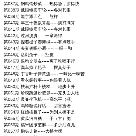
第037期 钢精锅炒菜-----热得急，凉得快
第038期 戴眼镜卖车轮-----各对其眼
第039期 能字添四点-----熊样
第040期 年三十夜拨算盘-----满打满算
第041期 戴眼镜卖车轮-----各对其眼
第042期 过河洗脚-----一举两得
第043期 捏着槌子舂海椒-----有点辣手
第044期 夫妻俩唱小调----- 一唱一和
第045期 活剥兔子-----扯皮
第046期 跟狗交朋友-----离了吃喝不行
第047期 粪车掉了轮子-----摆臭架子
第048期 丁香叶子捧黄连----- 一味比一味苦
第049期 看衣裳行事-----狗眼看人低
第050期 扶着拦杆上楼梯-----稳步上升
第051期 蛤蟆跳进粉笸箩-----充头面人物
第052期 暖壶坐飞机-----高水平（瓶）
第053期 喝蜂糖说好话-----甜言蜜语
第054期 红娘挨板子-----为别人担不是
第055期 黄瓜沾白糖-----干（甘）脆
第056期 糯米团滚芝麻-----多少沾点儿
第057期 鹅头走路-----大摇大摆