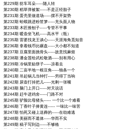
第229期 纺车耳朵-----随人转
第230期 稻草弹被絮-----不是正经胎子
第231期 蛋壳里做道场-----摆不开架势
第232期 蛤蟆跳进粉笸箩-----充头面人物
第233期 木匠推刨子-----专管不平事
第234期 暖壶坐飞机-----高水平（瓶）
第235期 雷婆找龙王谈心-----天涯海角觅知音
第236期 拿着钱币比碾盘-----大小都不知道
第237期 豆腐里面挑骨头-----故意找麻烦
第238期 潘金莲给武松敬酒-----别有用心
第239期 冷锅里贴饼子-----凉着去
第240期 二亩半地一根豆角-----独条一个
第241期 吊起锅儿当钟打-----穷得丁当响
第242期 尿壶打掉把儿-----光剩一张嘴
第243期 脑门上开口-----对天说话
第244期 赶牛进鸡舍-----门路不对
第245期 驴脸比母猪头----- 一个比一个难看
第246期 丁香叶子捧黄连----- 一味比一味苦
第247期 怕死又碰上送葬的-----在劫难逃
第248期 美丽而不遮体-----华而不实
第249期 稿子写到边-----不够格