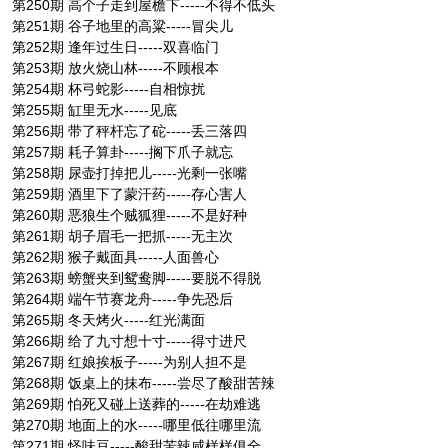
第250期 高个子走到屋檐下-----不得不低头
第251期 谷子地里的高粱-----冒尖儿
第252期 逢年过生日-----双喜临门
第253期 放火烧山林-----不顾根本
第254期 杯弓蛇影-----自相惊扰
第255期 缸里无水-----见底
第256期 带了秤杆忘了砣-----丢三落四
第257期 耗子算卦-----搁下爪子就忘
第258期 尿壶打掉把儿-----光剩一张嘴
第259期 酒里下了蒙汗药-----存心害人
第260期 恶狼生个贼狐狸-----不是好种
第261期 胡子眉毛一把抓-----无主次
第262期 猴子戴面具-----人面兽心
第263期 螃蟹夹到鸳鸯脚-----要脱不得脱
第264期 端午节赛龙舟-----争先恐后
第265期 冬天烤火-----红光满面
第266期 给了九寸想十寸-----得寸进尺
第267期 红娘挨板子-----为别人担不是
第268期 饭桌上的抹布-----尝尽了酸甜苦辣
第269期 怕死又碰上送葬的-----在劫难逃
第270期 地面上的水-----哪里低往哪里流
第271期 怪味豆-----酸甜苦辣咸样样俱全