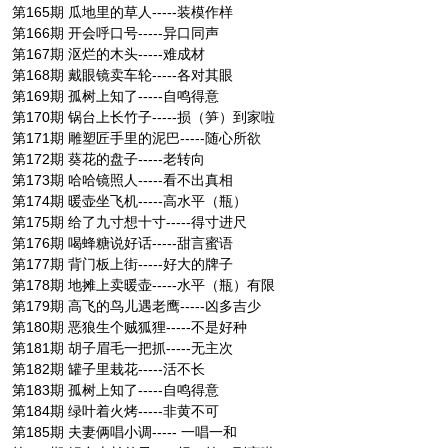
第165期 瓜地里的草人-----装模作样
第166期 开会呼口号-----异口同声
第167期 沤烂的木头-----难成材
第168期 戴眼镜卖车轮-----各对其眼
第169期 孤树上知了-----自鸣得意
第170期 锅台上长竹子-----损（笋）到家啦
第171期 雕塑匠手里的泥巴-----随心所欲
第172期 葵花的盘子-----老转向
第173期 哈哈镜照人-----看不出真相
第174期 暖壶坐飞机-----高水平（瓶）
第175期 给了九寸想十寸-----得寸进尺
第176期 喝蜂糖说好话-----甜言蜜语
第177期 背门板上街-----好大的牌子
第178期 地摊上卖暖壶-----水平（瓶）有限
第179期 高飞的鸟儿遇老鹰-----凶多吉少
第180期 恶狼生个贼狐狸-----不是好种
第181期 胡子眉毛一把抓-----无主次
第182期 罐子里栽花-----活不长
第183期 孤树上知了-----自鸣得意
第184期 绿叶着火烤-----非黄不可
第185期 夫妻俩唱小调----- 一唱一和