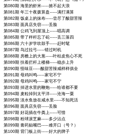
第080期 海里的虾米-----掀不起大浪
第081期 年三十夜拨算盘-----满打满算
第082期 饭桌上的抹布-----尝尽了酸甜苦辣
第083期 面具店失窃-----丢脸
第084期 公鸡飞到屋顶上-----唱高调
第085期 带了秤杆忘了砣-----丢三落四
第086期 六十岁学吹鼓手-----赶时髦
第087期 鸟过拉弓-----错过时机
第088期 房檐上的大葱-----叶枯皮焦心不死
第089期 扶着拦杆上楼梯-----稳步上升
第090期 怪味豆-----酸甜苦辣咸样样俱全
第091期 母鸡叫鸣-----家宅不宁
第092期 母鸡叫鸣-----家宅不宁
第093期 掉进水里的鞭炮-----给谁都不要
第094期 麦粒掉到太平洋-----沧海一粟
第095期 淡水鱼放在咸水里-----不知死活
第096期 面具店失窃-----丢脸
第097期 好花插在牛粪上-----可惜
第098期 粉球滚芝麻-----多少沾点
第099期 膏药贴嘴巴-----难开口（号？）
第100期 背门板上街-----好大的牌子