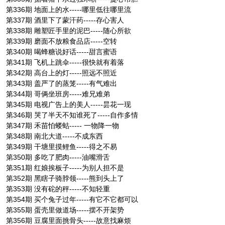
第336期 地面上的水-----哪里低往哪里流
第337期 酒里下了蒙汗药-----存心害人
第338期 雕塑匠手里的泥巴-----随心所欲
第339期 磨面不放粮食品店-----空转
第340期 喝蜂糖说好话-----甜言蜜语
第341期 飞机上跳伞-----很快就有着落
第342期 高台上的灯-----照远不照近
第343期 盖严了的蒸笼-----有气难出
第344期 哥俩坐班房-----难兄难弟
第345期 电视广告上的美人-----昙花一现
第346期 哭了半天不知谁死了-----自作多情
第347期 禾苗怕蝼蛄----- 一物降一物
第348期 南北大道-----不成东西
第349期 干塘里摸鲤鱼-----得之不易
第350期 多吃了肥肉-----油嘴滑舌
第351期 红娘挨板子-----为别人担不是
第352期 黑瞎子骑脖领-----熊到头上了
第353期 没有砣的秤-----不知轻重
第354期 买个兔子过年-----有它不它都可以
第355期 蛋壳里做道场-----摆不开架势
第356期 豆腐里面挑骨头-----故意找麻烦