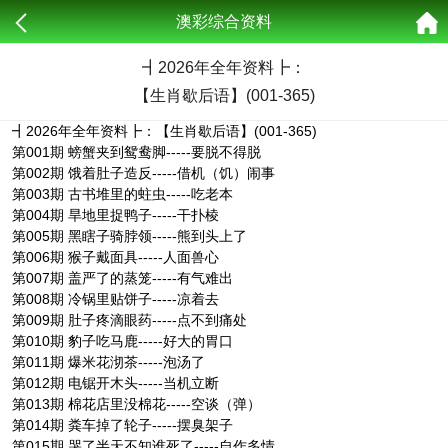
澳彩综合资料
┫
2026年全年资料┣：
【生肖歇后语】(001-365)
┫2026年全年资料┣：【生肖歇后语】(001-365)
第001期 螃蟹夹到鸳鸯脚-----要脱不得脱
第002期 饿着肚子造反-----借机（饥）闹事
第003期 古书堆里的蛀虫-----吃老本
第004期 旱地里捉鸭子-----干扑棱
第005期 黑瞎子骑脖领-----熊到头上了
第006期 猴子戴面具-----人面兽心
第007期 盖严了的蒸笼-----有气难出
第008期 冷锅里贴饼子-----凉着去
第009期 肚子疼滴眼药-----点不到痛处
第010期 豹子吃马鹿-----好大的胃口
第011期 爆米花沏茶-----泡汤了
第012期 电锯开木头-----当机立断
第013期 棉花店里没棉花-----空谈（弹）
第014期 粪车掉了轮子-----摆臭架子
第015期 哭了半天不知谁死了-----自作多情