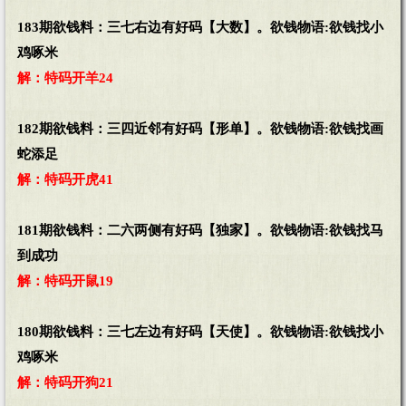
183期欲钱料：三七右边有好码【大数】。欲钱物语:欲钱找小
鸡啄米
解：特码开羊24
182期欲钱料：三四近邻有好码【形单】。欲钱物语:欲钱找画
蛇添足
解：特码开虎41
181期欲钱料：二六两侧有好码【独家】。欲钱物语:欲钱找马
到成功
解：特码开鼠19
180期欲钱料：三七左边有好码【天使】。欲钱物语:欲钱找小
鸡啄米
解：特码开狗21