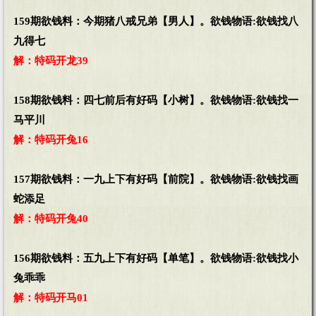
159期欲钱料：今期猪八戒兄弟【男人】。欲钱物语:欲钱找八
九得七
解：特码开龙39
158期欲钱料：四七前后有好码【小树】。欲钱物语:欲钱找一
马平川
解：特码开兔16
157期欲钱料：一九上下有好码【前院】。欲钱物语:欲钱找画
蛇添足
解：特码开兔40
156期欲钱料：五九上下有好码【单笔】。欲钱物语:欲钱找小
兔乖乖
解：特码开马01