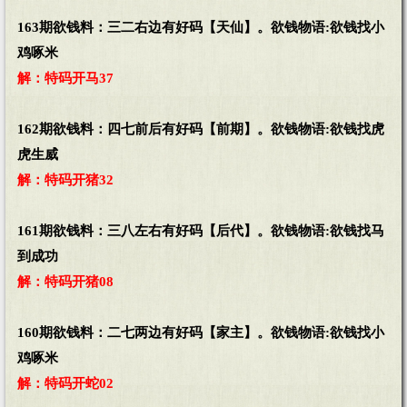
163期欲钱料：三二右边有好码【天仙】。欲钱物语:欲钱找小
鸡啄米
解：特码开马37
162期欲钱料：四七前后有好码【前期】。欲钱物语:欲钱找虎
虎生威
解：特码开猪32
161期欲钱料：三八左右有好码【后代】。欲钱物语:欲钱找马
到成功
解：特码开猪08
160期欲钱料：二七两边有好码【家主】。欲钱物语:欲钱找小
鸡啄米
解：特码开蛇02