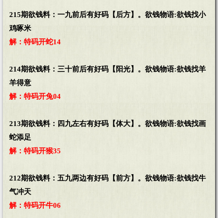
215期欲钱料：一九前后有好码【后方】。欲钱物语:欲钱找小
鸡啄米
解：特码开蛇14
214期欲钱料：三十前后有好码【阳光】。欲钱物语:欲钱找羊
羊得意
解：特码开兔04
213期欲钱料：四九左右有好码【体大】。欲钱物语:欲钱找画
蛇添足
解：特码开猴35
212期欲钱料：五九两边有好码【前方】。欲钱物语:欲钱找牛
气冲天
解：特码开牛06