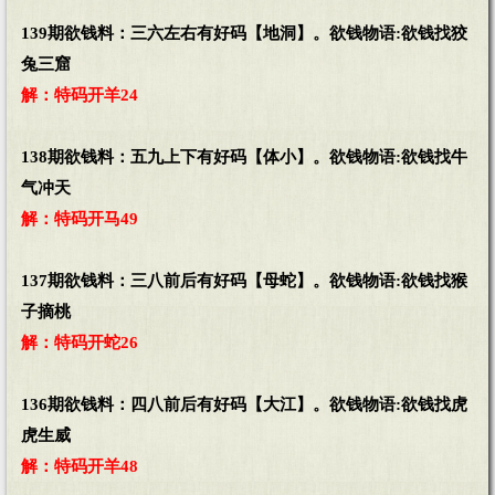
139期欲钱料：三六左右有好码【地洞】。欲钱物语:欲钱找狡
兔三窟
解：特码开羊24
138期欲钱料：五九上下有好码【体小】。欲钱物语:欲钱找牛
气冲天
解：特码开马49
137期欲钱料：三八前后有好码【母蛇】。欲钱物语:欲钱找猴
子摘桃
解：特码开蛇26
136期欲钱料：四八前后有好码【大江】。欲钱物语:欲钱找虎
虎生威
解：特码开羊48