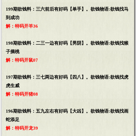
199期欲钱料：三六前后有好码【单手】。欲钱物语:欲钱找马
到成功
解：特码开羊36
198期欲钱料：二三一边有好码【男阴】。欲钱物语:欲钱找猴
子摘桃
解：特码开鼠07
197期欲钱料：三七两边有好码【四八】。欲钱物语:欲钱找虎
虎生威
解：特码开猪08
196期欲钱料：五九左右有好码【大凶】。欲钱物语:欲钱找画
蛇添足
解：特码开龙39