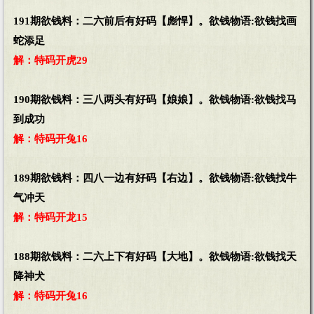
191期欲钱料：二六前后有好码【彪悍】。欲钱物语:欲钱找画
蛇添足
解：特码开虎29
190期欲钱料：三八两头有好码【娘娘】。欲钱物语:欲钱找马
到成功
解：特码开兔16
189期欲钱料：四八一边有好码【右边】。欲钱物语:欲钱找牛
气冲天
解：特码开龙15
188期欲钱料：二六上下有好码【大地】。欲钱物语:欲钱找天
降神犬
解：特码开兔16