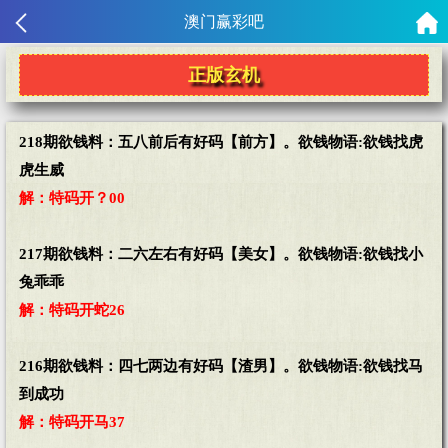
澳门赢彩吧
正版玄机
218期欲钱料：五八前后有好码【前方】。欲钱物语:欲钱找虎
虎生威
解：特码开？00
217期欲钱料：二六左右有好码【美女】。欲钱物语:欲钱找小
兔乖乖
解：特码开蛇26
216期欲钱料：四七两边有好码【渣男】。欲钱物语:欲钱找马
到成功
解：特码开马37