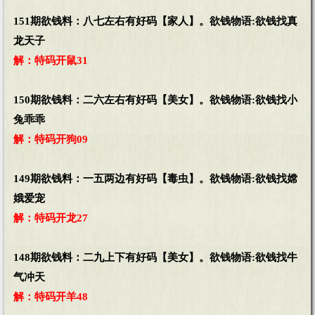
151期欲钱料：八七左右有好码【家人】。欲钱物语:欲钱找真
龙天子
解：特码开鼠31
150期欲钱料：二六左右有好码【美女】。欲钱物语:欲钱找小
兔乖乖
解：特码开狗09
149期欲钱料：一五两边有好码【毒虫】。欲钱物语:欲钱找嫦
娥爱宠
解：特码开龙27
148期欲钱料：二九上下有好码【美女】。欲钱物语:欲钱找牛
气冲天
解：特码开羊48