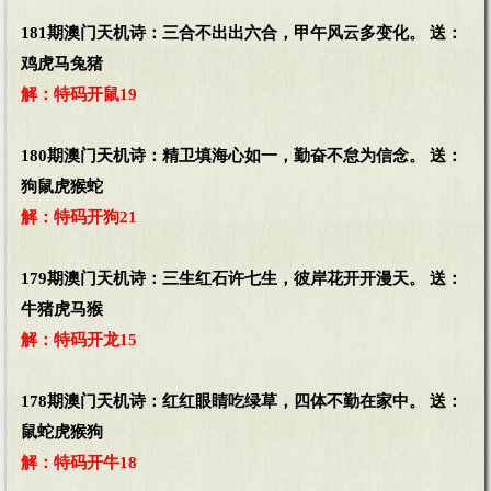
181期澳门天机诗：三合不出出六合，甲午风云多变化。 送：
鸡虎马兔猪
解：特码开鼠19
180期澳门天机诗：精卫填海心如一，勤奋不怠为信念。 送：
狗鼠虎猴蛇
解：特码开狗21
179期澳门天机诗：三生红石许七生，彼岸花开开漫天。 送：
牛猪虎马猴
解：特码开龙15
178期澳门天机诗：红红眼睛吃绿草，四体不勤在家中。 送：
鼠蛇虎猴狗
解：特码开牛18