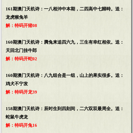
161期澳门天机诗：一八相沖中本期，二四高中七歸時。送：
龙虎猴兔羊
解：特码开猪08
160期澳门天机诗：腾兔来追四六九，三生有幸红相依。送：
天回北门挂牛郎
解：特码开蛇02
160期澳门天机诗：八九组合是一组，山上的果实很多。送：
鸡犬不宁发
解：特码开龙39
158期澳门天机诗：辰时生到四刻间，二六双双最周全。送：
蛇鼠牛虎龙
解：特码开兔16