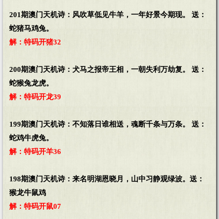
201期澳门天机诗：风吹草低见牛羊，一年好景今期现。 送：
蛇猪马鸡兔。
解：特码开猪32
200期澳门天机诗：犬马之报帝王相，一朝失利万劫复。 送：
蛇猴兔龙虎。
解：特码开龙39
199期澳门天机诗：不知落日谁相送，魂断千条与万条。 送：
蛇鸡牛虎兔。
解：特码开羊36
198期澳门天机诗：来名明湖恩晓月，山中习静观绿波。送：
猴龙牛鼠鸡
解：特码开鼠07