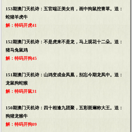
153期澳门天机诗：五官端正美女肖，画中狗鼠挖青草。送：
蛇猪羊虎牛
解：特码开虎41
152期澳门天机诗：不是虎来不是龙，马上观花十二朵。送：
猪马兔鼠鸡
解：特码开狗45
151期澳门天机诗：山鸡变成金凤凰，别忘今期龙凤中。送：
龙鼠狗蛇猴
解：特码开鼠31
150期澳门天机诗：四十相逢九团聚，五彩斑斓称大王。送：
狗猪龙猴牛
解：特码开狗09