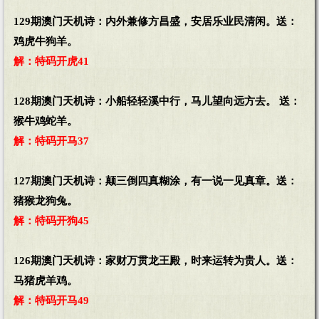
129期澳门天机诗：内外兼修方昌盛，安居乐业民清闲。送：
鸡虎牛狗羊。
解：特码开虎41
128期澳门天机诗：小船轻轻溪中行，马儿望向远方去。 送：
猴牛鸡蛇羊。
解：特码开马37
127期澳门天机诗：颠三倒四真糊涂，有一说一见真章。送：
猪猴龙狗兔。
解：特码开狗45
126期澳门天机诗：家财万贯龙王殿，时来运转为贵人。送：
马猪虎羊鸡。
解：特码开马49