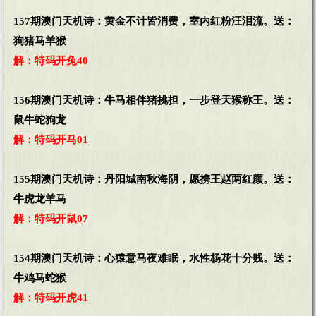
157期澳门天机诗：黄金不计皆消费，室内红粉汪泪流。送：
狗猪马羊猴
解：特码开兔40
156期澳门天机诗：牛马相伴猪挑担，一步登天猴称王。送：
鼠牛蛇狗龙
解：特码开马01
155期澳门天机诗：丹阳城南秋海阴，愿携王赵两红颜。送：
牛虎龙羊马
解：特码开鼠07
154期澳门天机诗：心猿意马夜难眠，水性杨花十分贱。送：
牛鸡马蛇猴
解：特码开虎41