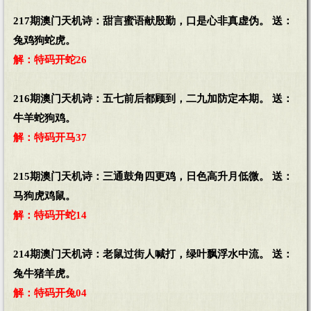
217期澳门天机诗：甜言蜜语献殷勤，口是心非真虚伪。 送：
兔鸡狗蛇虎。
解：特码开蛇26
216期澳门天机诗：五七前后都顾到，二九加防定本期。 送：
牛羊蛇狗鸡。
解：特码开马37
215期澳门天机诗：三通鼓角四更鸡，日色高升月低微。 送：
马狗虎鸡鼠。
解：特码开蛇14
214期澳门天机诗：老鼠过街人喊打，绿叶飘浮水中流。 送：
兔牛猪羊虎。
解：特码开兔04