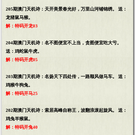
205期澳门天机诗：天开美景春光好，万里山河铺锦绣。 送：
龙猪鼠马猴。
解：特码开龙03
204期澳门天机诗：名不图便宜不上当，贪图便宜吃大亏。
送：鸡蛇鼠牛虎。
解：特码开虎05
203期澳门天机诗：名扬天下四处传，一路顺风做马车。 送：
鸡猴牛狗兔。
解：特码开马25
202期澳门天机诗：索居高峰自称王，波翻浪滚起旋风。 送：
鸡兔羊猴鼠。
解：特码开兔40