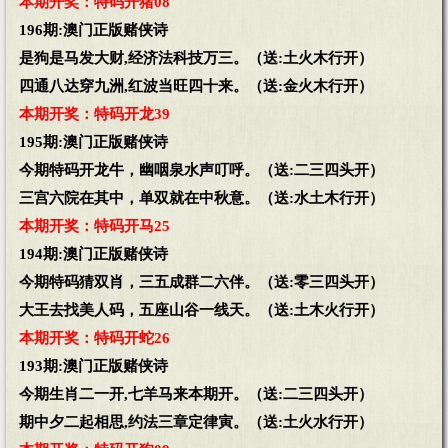
本期开奖：特码开猪08
196期:澳门正版赌侠诗
是狗是马发大财,经济法科技万三。（送:土火木行开）
四通八达穿九洲,红波当旺四十来。（送:金火木行开）
本期开奖：特码开龙39
195期:澳门正版赌侠诗
今期特码开龙牛，幽咽泉水声叮呼。（送:二三四头开）
三宫六院在其中，单双就在中秋意。（送:水土木行开）
本期开奖：特码开马25
194期:澳门正版赌侠诗
今期特码猜双肖，三五成群二六伴。（送:零三四头开）
大王去找美人码，五座山谷一线天。（送:土木火行开）
本期开奖：特码开蛇26
193期:澳门正版赌侠诗
今期生肖二一开,七羊马来本期开。（送:二三四头开）
期中夕二起相思,约法三章定律寅。（送:土火水行开）