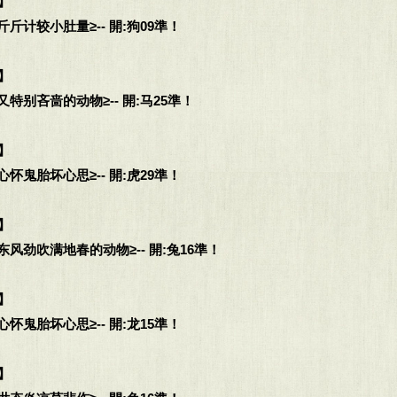
】
斤计较小肚量≥-- 開:狗09準！
】
特别吝啬的动物≥-- 開:马25準！
】
怀鬼胎坏心思≥-- 開:虎29準！
】
风劲吹满地春的动物≥-- 開:兔16準！
】
怀鬼胎坏心思≥-- 開:龙15準！
】