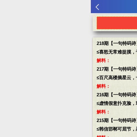
218期【一句特码诗
≤喜怒无常难捉摸，千
解料：
217期【一句特码诗
≤百尺高楼摘星云，十
解料：
216期【一句特码诗
≤虚情假意扑克脸，玩
解料：
215期【一句特码诗
≤韩信邯郸可屈节，忍