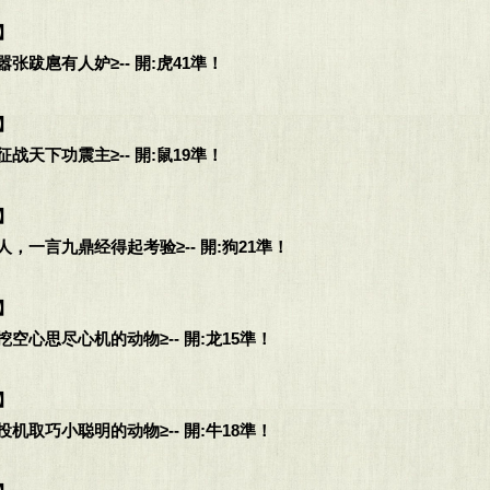
】
张跋扈有人妒≥-- 開:虎41準！
】
战天下功震主≥-- 開:鼠19準！
】
，一言九鼎经得起考验≥-- 開:狗21準！
】
空心思尽心机的动物≥-- 開:龙15準！
】
机取巧小聪明的动物≥-- 開:牛18準！