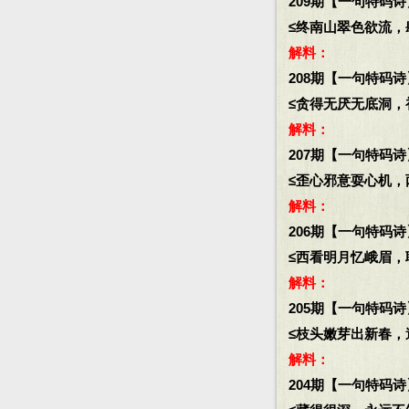
209期【一句特码诗
≤终南山翠色欲流，肆
解料：
208期【一句特码诗
≤贪得无厌无底洞，初
解料：
207期【一句特码诗
≤歪心邪意耍心机，两
解料：
206期【一句特码诗
≤西看明月忆峨眉，聒
解料：
205期【一句特码诗
≤枝头嫩芽出新春，遍
解料：
204期【一句特码诗