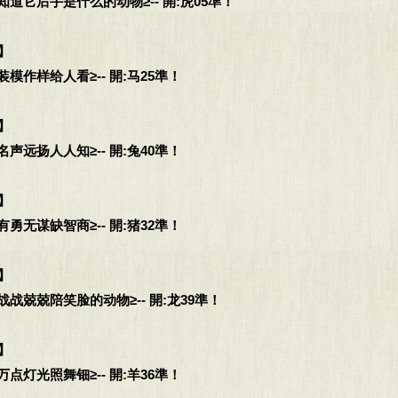
道它后手是什么的动物≥-- 開:虎05準！
】
模作样给人看≥-- 開:马25準！
】
声远扬人人知≥-- 開:兔40準！
】
勇无谋缺智商≥-- 開:猪32準！
】
战兢兢陪笑脸的动物≥-- 開:龙39準！
】
点灯光照舞钿≥-- 開:羊36準！