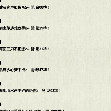
】
弦壹声如裂帛≥-- 開:猪08準！
】
出茅庐难敌手≥-- 開:鼠19準！
】
面三刀不正派≥-- 開:鼠31準！
】
碎乡心梦不成≥-- 開:猴47準！
】
地山水画中谁的动物≥-- 開:龙03準！
】