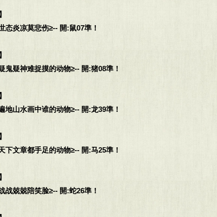
】
态炎凉莫悲伤≥-- 開:鼠07準！
】
鬼疑神难捉摸的动物≥-- 開:猪08準！
】
地山水画中谁的动物≥-- 開:龙39準！
】
下文章都手足的动物≥-- 開:马25準！
】
战兢兢陪笑脸≥-- 開:蛇26準！