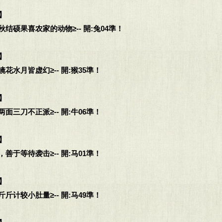
】
结硕果喜农家的动物≥-- 開:兔04準！
】
花水月皆虚幻≥-- 開:猴35準！
】
面三刀不正派≥-- 開:牛06準！
】
善于等待袭击≥-- 開:马01準！
】
斤计较小肚量≥-- 開:马49準！