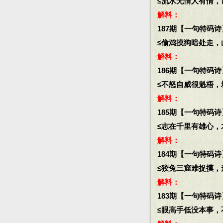
≤流水无情人有情，世
解料：
187期【一句特码诗
≤偷鸡摸狗暗处走，山
解料：
186期【一句特码诗
≤不怒自威很魁梧，城
解料：
185期【一句特码诗
≤志在千里有雄心，木
解料：
184期【一句特码诗
≤狡兔三窟难捉摸，形
解料：
183期【一句特码诗
≤眼高手低没本事，不