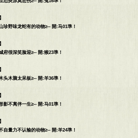
态炎凉莫悲伤≥-- 開:兔16準！
】
珍野味龙蛇有的动物≥-- 開:马01準！
】
府很深笑脸迎≥-- 開:猴23準！
】
头木脑太呆板≥-- 開:羊36準！
】
影不离伴一生≥-- 開:马01準！
】
自量力不认输的动物≥-- 開:羊24準！