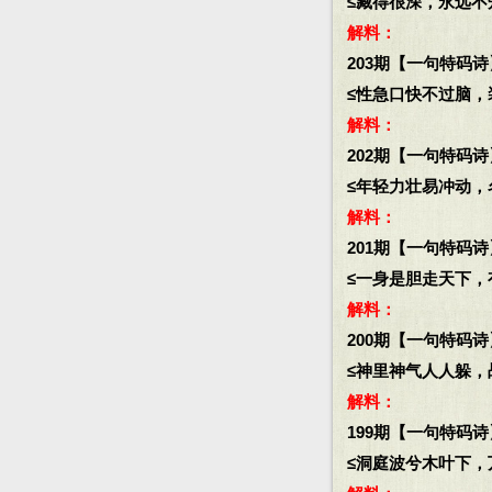
≤藏得很深，永远不知
解料：
203期【一句特码诗
≤性急口快不过脑，装
解料：
202期【一句特码诗
≤年轻力壮易冲动，名
解料：
201期【一句特码诗
≤一身是胆走天下，有
解料：
200期【一句特码诗
≤神里神气人人躲，战
解料：
199期【一句特码诗
≤洞庭波兮木叶下，万