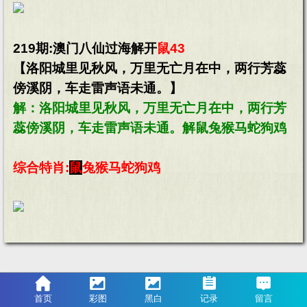
219期:澳门八仙过海解开
鼠43
【洛阳城里见秋风，万里无亡月在中，两行芳蕊
傍溪阴，车走雷声语未通。】
解：洛阳城里见秋风，万里无亡月在中，两行芳
蕊傍溪阴，车走雷声语未通。解鼠兔猴马蛇狗鸡
综合特肖:
鼠
兔猴马蛇狗鸡
首页
彩图
黑白
记录
留言