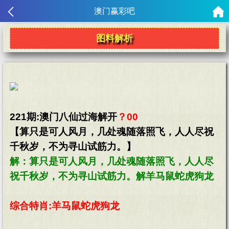
澳门赢彩吧
图料解析
221期:澳门八仙过海解开
？00
【算只是可人风月，几处魂随落照飞，人人尽祝
千秋岁，不为寻山试筋力。】
解：算只是可人风月，几处魂随落照飞，人人尽
祝千秋岁，不为寻山试筋力。解羊马鼠蛇虎狗龙
综合特肖:羊马鼠蛇虎狗龙