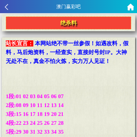
澳门赢彩吧
绝杀料
站长宣言：
本网站绝不带一丝参假！如遇改料，假
料，马后炮资料，一经查实，直接封号封IP。大神
无处不在，真金不怕火炼，实力万人见证！
1段:01 02 03 04 05 06 07
2段:08 09 10 11 12 13 14
3段:15 16 17 18 19 20 21
4段:22 23 24 25 26 27 28
5段:29 30 31 32 33 34 35